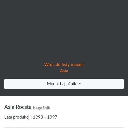
Wróć do listy modeli
Asia
Menu: bagażnik
Asia Rocsta
bagażnik
Lata produkcji: 1993 - 1997