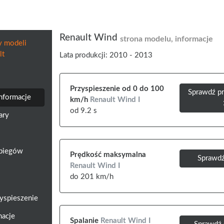
Renault Wind
strona modelu, informacje
y modeli
lt
Lata produkcji: 2010 - 2013
Przyspieszenie od 0 do 100
Sprawdź pr
informacje
km/h
Renault Wind I
od 9.2 s
ary
a biegów
Prędkość maksymalna
Sprawdź
Renault Wind I
do 201 km/h
yspieszenie
macje
Spalanie
Renault Wind I