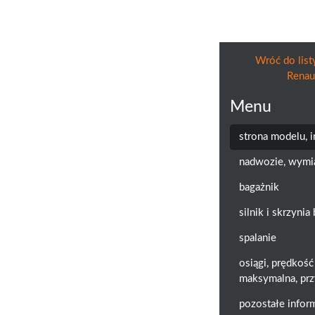
Wróć do list
Renau
Menu
strona modelu, 
nadwozie, wymi
bagażnik
silnik i skrzyni
spalanie
osiągi, prędkość
maksymalna, prz
pozostałe infor