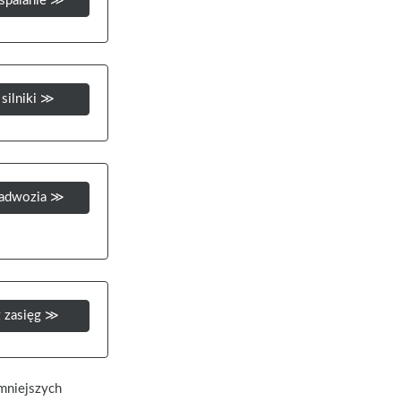
spalanie ≫
silniki ≫
nadwozia ≫
 zasięg ≫
mniejszych