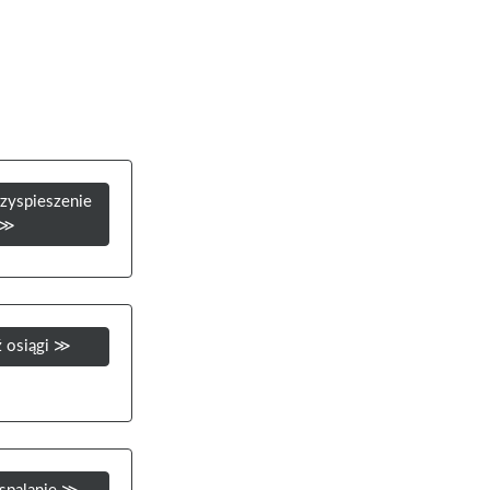
zyspieszenie
≫
 osiągi ≫