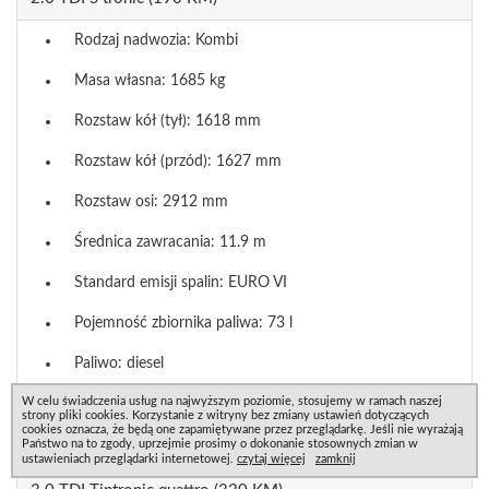
Rodzaj nadwozia: Kombi
Masa własna: 1685 kg
Rozstaw kół (tył): 1618 mm
Rozstaw kół (przód): 1627 mm
Rozstaw osi: 2912 mm
Średnica zawracania: 11.9 m
Standard emisji spalin: EURO VI
Pojemność zbiornika paliwa: 73 l
Paliwo: diesel
W celu świadczenia usług na najwyższym poziomie, stosujemy w ramach naszej
strony pliki cookies. Korzystanie z witryny bez zmiany ustawień dotyczących
Allroad quattro Kombi 5-drzwi
cookies oznacza, że będą one zapamiętywane przez przeglądarkę. Jeśli nie wyrażają
Państwo na to zgody, uprzejmie prosimy o dokonanie stosownych zmian w
ustawieniach przeglądarki internetowej.
czytaj więcej
zamknij