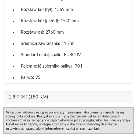
Rozstaw kół (tył): 1569 mm
Rozstaw kół (przód): 1540 mm
Rozstaw osi: 2760 mm
Średnica zawracania: 11.7 m
Standard emisji spalin: EURO IV
Pojemność zbiornika paliwa: 70 l
Paliwo: 95
1.8 T MT (150 KM)
Rodzaj nadwozia: Kombi
W celu świadczenia usług na najwyższym poziomie, stosujemy w ramach naszej
strony pliki cookies. Korzystanie z witryny bez zmiany ustawień dotyczących
Prześwit: 120 mm
cookies oznacza, że będą one zapamiętywane przez przeglądarkę. Jeśli nie wyrażają
Państwo na to zgody, uprzejmie prosimy o dokonanie stosownych zmian w
ustawieniach przeglądarki internetowej.
czytaj więcej
zamknij
Masa własna: 1490 kg