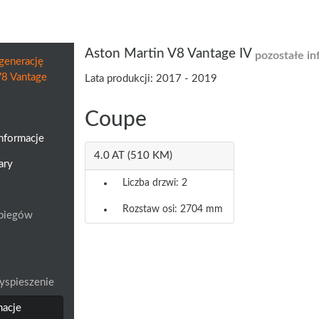
Aston Martin V8 Vantage IV
pozostałe in
generację
V8 Vantage
Lata produkcji: 2017 - 2019
Coupe
informacje
4.0 AT (510 KM)
ary
Liczba drzwi: 2
Rozstaw osi: 2704 mm
a biegów
yspieszenie
macje