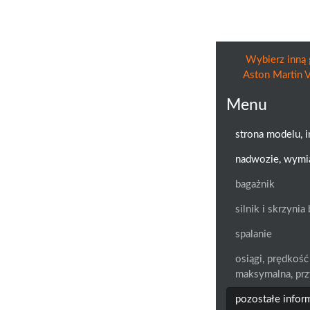
Wybierz inną 
Aston Martin 
Menu
strona modelu, 
nadwozie, wymi
bagażnik
silnik i skrzyni
spalanie
osiągi, prędkość
maksymalna, prz
pozostałe infor