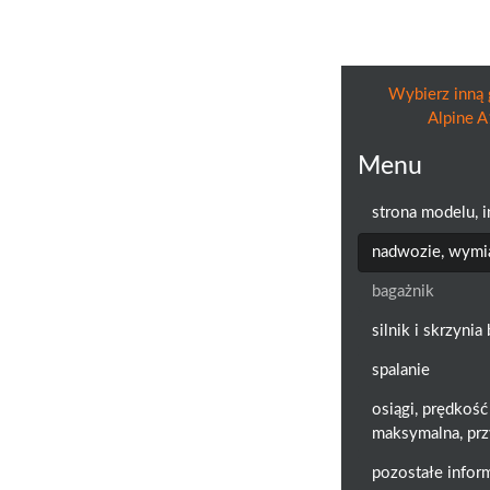
Wybierz inną 
Alpine 
Menu
strona modelu, 
nadwozie, wymi
bagażnik
silnik i skrzyni
spalanie
osiągi, prędkość
maksymalna, prz
pozostałe infor