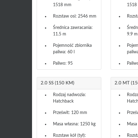
1518 mm
1518
Rozstaw osi: 2546 mm
Rozst
Średnica zawracania:
Średn
11.5 m
9.9 m
Pojemność zbiornika
Pojem
paliwa: 60 l
paliwa
Paliwo: 95
Paliw
2.0 SS (150 KM)
2.0 MT (1
Rodzaj nadwozia:
Rodza
Hatchback
Hatc
Prześwit: 120 mm
Prześ
Masa własna: 1250 kg
Masa 
Rozstaw kół (tył):
Rozsta