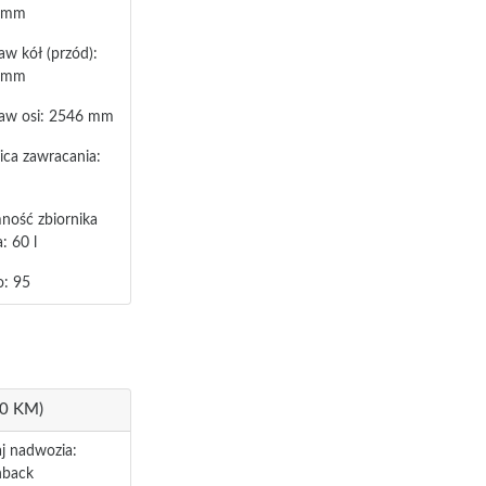
 mm
aw kół (przód):
 mm
aw osi: 2546 mm
ica zawracania:
ność zbiornika
: 60 l
o: 95
50 KM)
j nadwozia:
hback