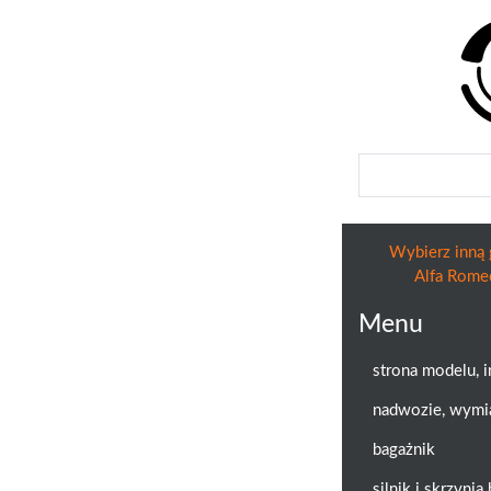
Wybierz inną 
Alfa Rome
Menu
strona modelu, 
nadwozie, wymi
bagażnik
silnik i skrzyni