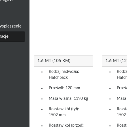
yspieszenie
macje
1.6 MT (105 KM)
1.6 MT (1
Rodzaj nadwozia:
Rodza
Hatchback
Hatc
Prześwit: 120 mm
Prześ
Masa własna: 1190 kg
Masa 
Rozstaw kół (tył):
Rozsta
1502 mm
1502
Rozstaw kół (przód):
Rozst