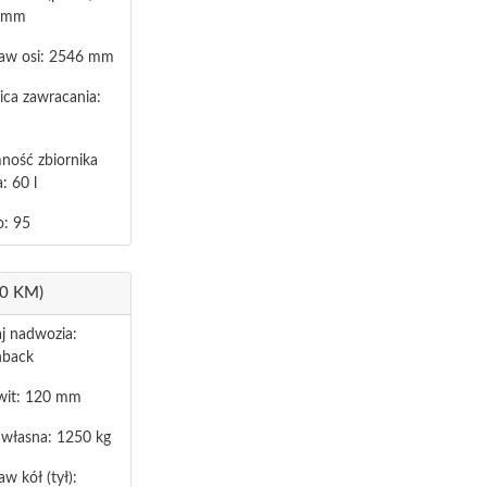
 mm
aw osi: 2546 mm
ica zawracania:
ność zbiornika
: 60 l
o: 95
50 KM)
j nadwozia:
hback
wit: 120 mm
własna: 1250 kg
w kół (tył):