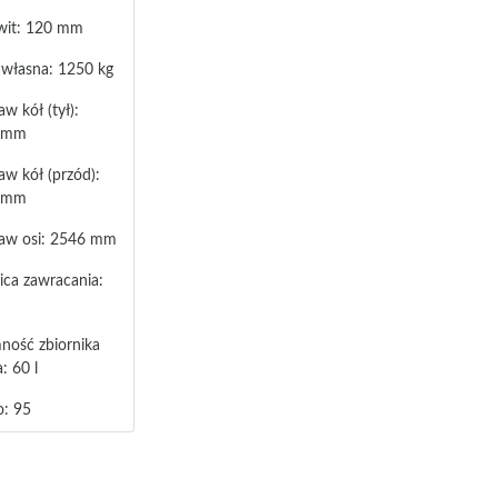
wit: 120 mm
własna: 1250 kg
w kół (tył):
 mm
aw kół (przód):
 mm
aw osi: 2546 mm
ica zawracania:
ność zbiornika
: 60 l
o: 95