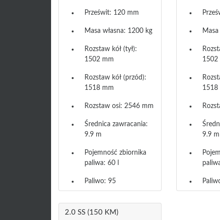
Prześwit: 120 mm
Prześ
Masa własna: 1200 kg
Masa 
Rozstaw kół (tył):
Rozsta
1502 mm
1502
Rozstaw kół (przód):
Rozst
1518 mm
1518
Rozstaw osi: 2546 mm
Rozst
Średnica zawracania:
Średn
9.9 m
9.9 m
Pojemność zbiornika
Pojem
paliwa: 60 l
paliwa
Paliwo: 95
Paliw
2.0 SS (150 KM)