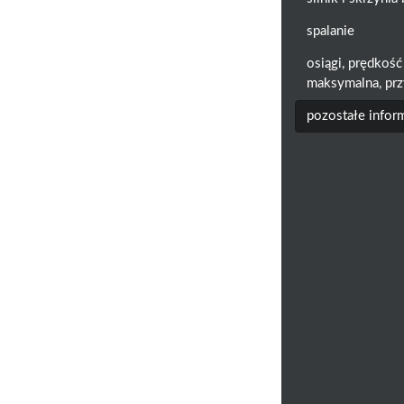
spalanie
osiągi, prędkość
maksymalna, prz
pozostałe infor