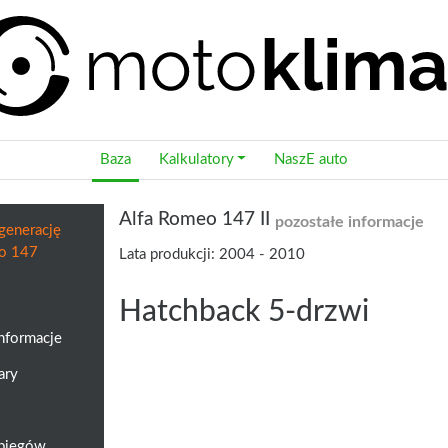
Baza
Kalkulatory
NaszE auto
Alfa Romeo 147 II
pozostałe informacje
generację
o 147
Lata produkcji: 2004 - 2010
Hatchback 5-drzwi
informacje
ary
a biegów