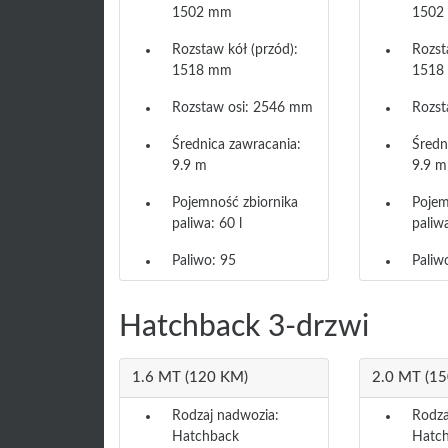
1502 mm
1502
Rozstaw kół (przód):
Rozst
1518 mm
1518
Rozstaw osi: 2546 mm
Rozst
Średnica zawracania:
Średn
9.9 m
9.9 m
Pojemność zbiornika
Pojem
paliwa: 60 l
paliwa
Paliwo: 95
Paliw
Hatchback 3-drzwi
1.6 MT (120 KM)
2.0 MT (1
Rodzaj nadwozia:
Rodza
Hatchback
Hatc