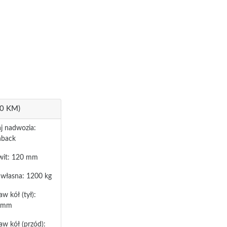
20 KM)
j nadwozia:
hback
wit: 120 mm
własna: 1200 kg
w kół (tył):
 mm
aw kół (przód):