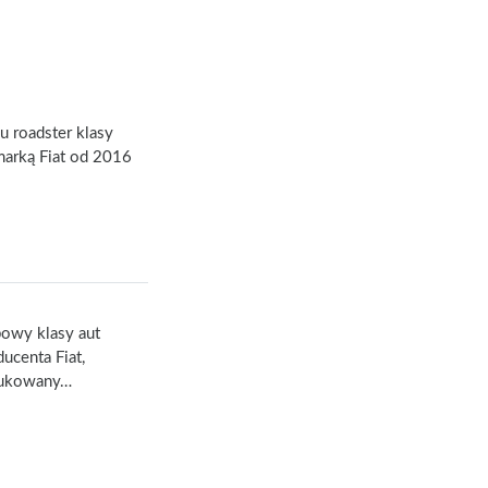
u roadster klasy
arką Fiat od 2016
bowy klasy aut
ucenta Fiat,
dukowany…