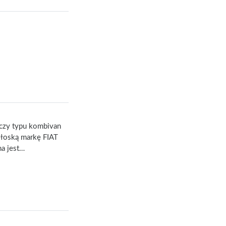
czy typu kombivan
łoską markę FIAT
a jest…