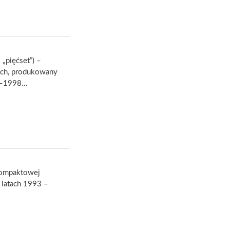
„pięćset”) –
ych, produkowany
91–1998…
kompaktowej
latach 1993 –