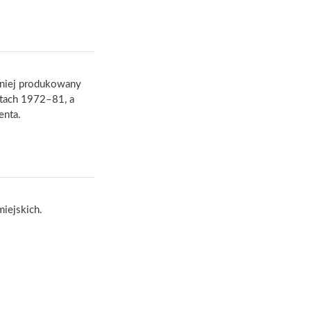
dniej produkowany
atach 1972–81, a
enta.
iejskich.