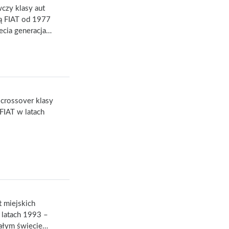
czy klasy aut
ą FIAT od 1977
ecia generacja…
crossover klasy
IAT w latach
 miejskich
latach 1993 –
ałym świecie…